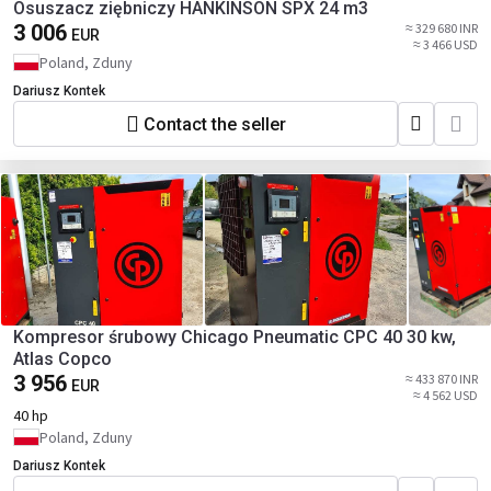
Osuszacz ziębniczy HANKINSON SPX 24 m3
3 006
≈ 329 680 INR
EUR
≈ 3 466 USD
Poland, Zduny
Dariusz Kontek
Contact the seller
Kompresor śrubowy Chicago Pneumatic CPC 40 30 kw,
Atlas Copco
3 956
≈ 433 870 INR
EUR
≈ 4 562 USD
40 hp
Poland, Zduny
Dariusz Kontek