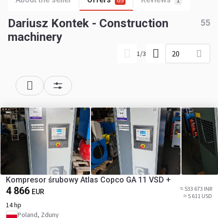
69
1
Dariusz Kontek - Construction
55
machinery
20
1
/
3
Kompresor śrubowy Atlas Copco GA 11 VSD +
4 866
≈ 533 673 INR
EUR
≈ 5 611 USD
14 hp
Poland, Zduny