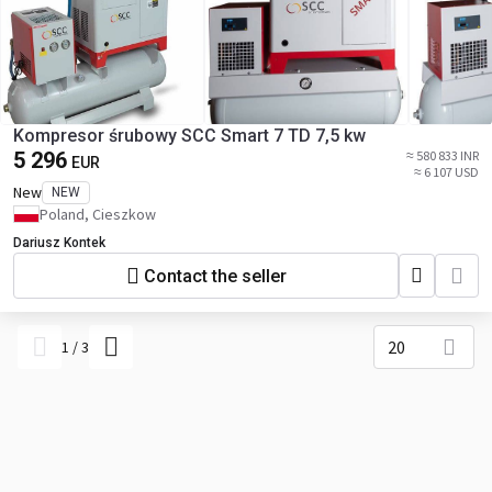
Kompresor śrubowy SCC Smart 7 TD 7,5 kw
5 296
≈ 580 833 INR
EUR
≈ 6 107 USD
New
NEW
Poland, Cieszkow
Dariusz Kontek
Contact the seller
20
1
/
3