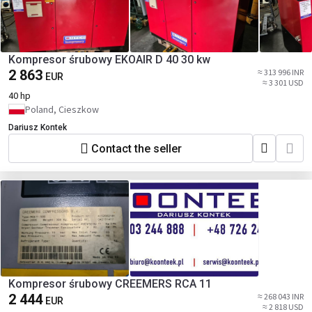
Kompresor śrubowy EKOAIR D 40 30 kw
2 863
≈ 313 996 INR
EUR
≈ 3 301 USD
40 hp
Poland, Cieszkow
Dariusz Kontek
Contact the seller
Kompresor śrubowy CREEMERS RCA 11
2 444
≈ 268 043 INR
EUR
≈ 2 818 USD