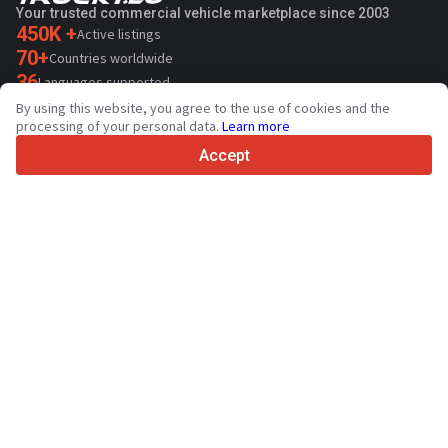
Your trusted commercial vehicle marketplace since 2003
450K +
Active listings
70+
Countries worldwide
36
Languages supported
By using this website, you agree to the use of cookies and the
4.7/5
processing of your personal data.
Learn more
Trustpilot
Accept
For sellers
Promotion services
Paid services pricing
Support
For buyers
Brand reviews
Exhibitions
Leasing