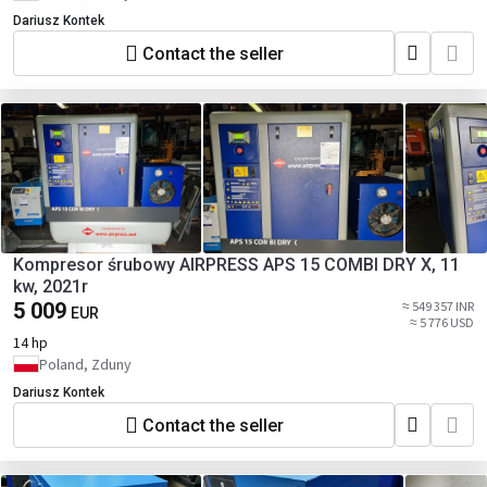
Dariusz Kontek
Contact the seller
Kompresor śrubowy AIRPRESS APS 15 COMBI DRY X, 11
kw, 2021r
5 009
≈ 549 357 INR
EUR
≈ 5 776 USD
14 hp
Poland, Zduny
Dariusz Kontek
Contact the seller