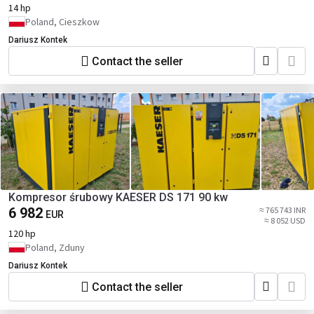
14 hp
Poland, Cieszkow
Dariusz Kontek
Contact the seller
Kompresor śrubowy KAESER DS 171 90 kw
6 982
≈ 765 743 INR
EUR
≈ 8 052 USD
120 hp
Poland, Zduny
Dariusz Kontek
Contact the seller