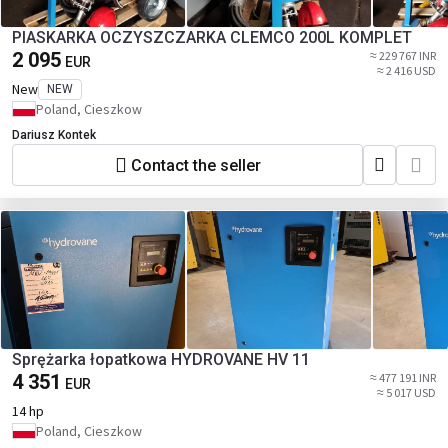
PIASKARKA OCZYSZCZARKA CLEMCO 200L KOMPLET
2 095
≈ 229 767 INR
EUR
≈ 2 416 USD
New
NEW
Poland, Cieszkow
Dariusz Kontek
Contact the seller
Sprężarka łopatkowa HYDROVANE HV 11
4 351
≈ 477 191 INR
EUR
≈ 5 017 USD
14 hp
Poland, Cieszkow