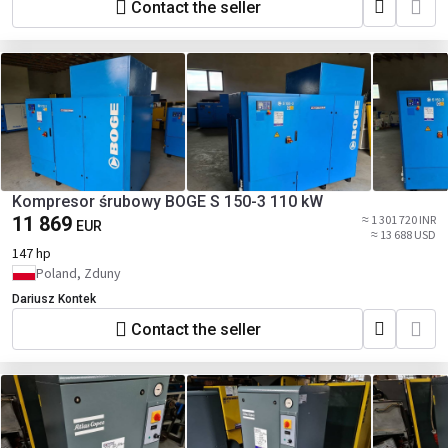
Contact the seller
Kompresor śrubowy BOGE S 150-3 110 kW
11 869
≈ 1 301 720 INR
EUR
≈ 13 688 USD
147 hp
Poland, Zduny
Dariusz Kontek
Contact the seller