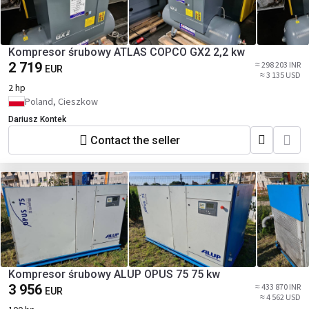
Kompresor śrubowy ATLAS COPCO GX2 2,2 kw
2 719
≈ 298 203 INR
EUR
≈ 3 135 USD
2 hp
Poland, Cieszkow
Dariusz Kontek
Contact the seller
Kompresor śrubowy ALUP OPUS 75 75 kw
3 956
≈ 433 870 INR
EUR
≈ 4 562 USD