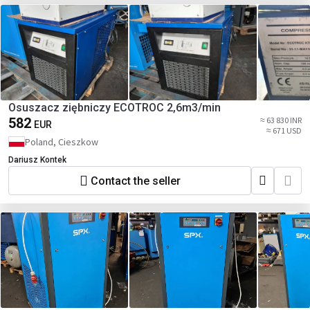
Osuszacz ziębniczy ECOTROC 2,6m3/min
582
≈ 63 830 INR
EUR
≈ 671 USD
Poland, Cieszkow
Dariusz Kontek
Contact the seller