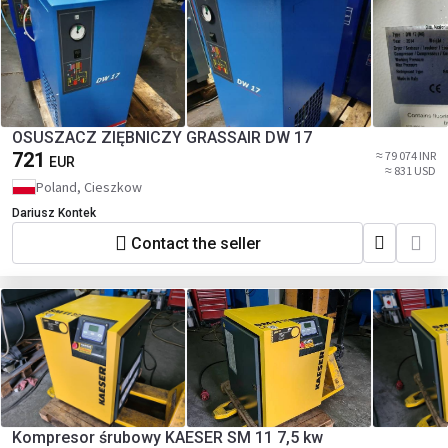
OSUSZACZ ZIĘBNICZY GRASSAIR DW 17
721
≈ 79 074 INR
EUR
≈ 831 USD
Poland, Cieszkow
Dariusz Kontek
Contact the seller
Kompresor śrubowy KAESER SM 11 7,5 kw