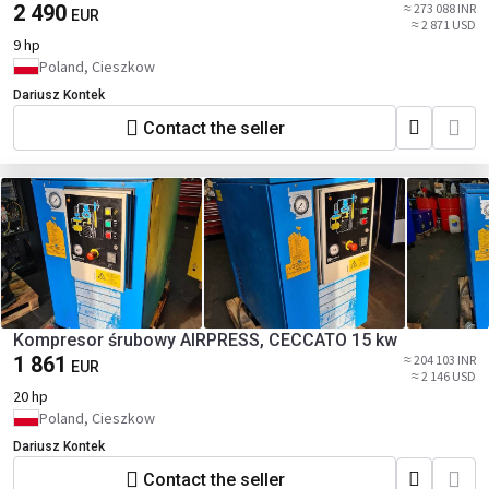
2 490
≈ 273 088 INR
EUR
≈ 2 871 USD
9 hp
Poland, Cieszkow
Dariusz Kontek
Contact the seller
Kompresor śrubowy AIRPRESS, CECCATO 15 kw
1 861
≈ 204 103 INR
EUR
≈ 2 146 USD
20 hp
Poland, Cieszkow
Dariusz Kontek
Contact the seller